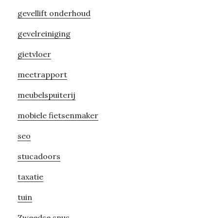
gevellift onderhoud
gevelreiniging
gietvloer
meetrapport
meubelspuiterij
mobiele fietsenmaker
seo
stucadoors
taxatie
tuin
Zweedse snus