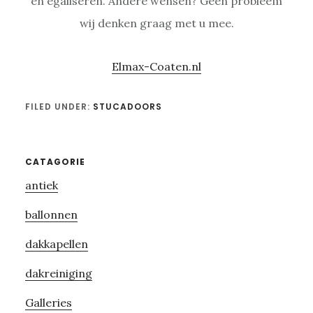
en egaliseren. Andere wensen? Geen probleem
wij denken graag met u mee.
Elmax-Coaten.nl
FILED UNDER:
STUCADOORS
Primary
CATAGORIE
antiek
Sidebar
ballonnen
dakkapellen
dakreiniging
Galleries