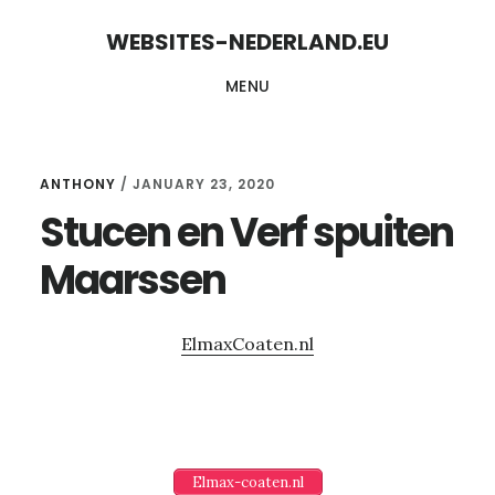
Skip
Skip
WEBSITES-NEDERLAND.EU
to
to
MENU
content
primary
sidebar
ANTHONY
/
JANUARY 23, 2020
Stucen en Verf spuiten
Maarssen
ElmaxCoaten.nl
Elmax-coaten.nl