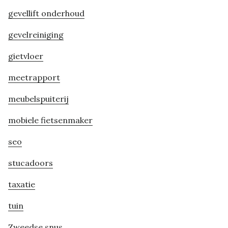
gevellift onderhoud
gevelreiniging
gietvloer
meetrapport
meubelspuiterij
mobiele fietsenmaker
seo
stucadoors
taxatie
tuin
Zweedse snus