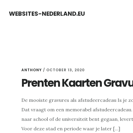
Skip
Skip
WEBSITES-NEDERLAND.EU
to
to
content
primary
sidebar
Anthony
ANTHONY
/
OCTOBER 13, 2020
Prenten Kaarten Grav
De mooiste gravures als afstudeercadeau Is je zo
Dat vraagt om een memorabel afstudeercadeau. D
naar school of de universiteit bent gegaan, levert
Voor deze stad en periode waar je later […]