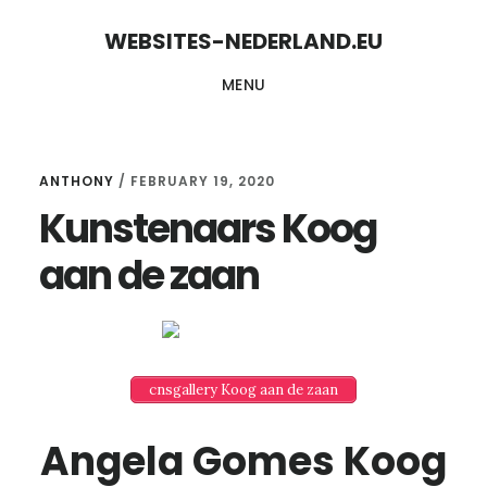
Skip
Skip
WEBSITES-NEDERLAND.EU
to
to
MENU
content
primary
sidebar
ANTHONY
/
FEBRUARY 19, 2020
Kunstenaars Koog
aan de zaan
cnsgallery Koog aan de zaan
Angela Gomes Koog