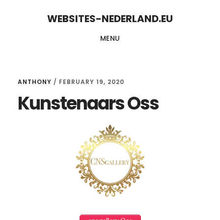
Skip
Skip
WEBSITES-NEDERLAND.EU
to
to
MENU
content
primary
sidebar
ANTHONY
/
FEBRUARY 19, 2020
Kunstenaars Oss