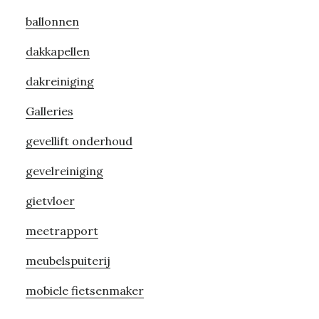
Sidebar
ballonnen
dakkapellen
dakreiniging
Galleries
gevellift onderhoud
gevelreiniging
gietvloer
meetrapport
meubelspuiterij
mobiele fietsenmaker