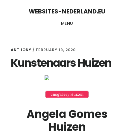
Skip
Skip
WEBSITES-NEDERLAND.EU
to
to
MENU
content
primary
sidebar
ANTHONY
/
FEBRUARY 19, 2020
Kunstenaars Huizen
cnsgallery Huizen
Angela Gomes
Huizen