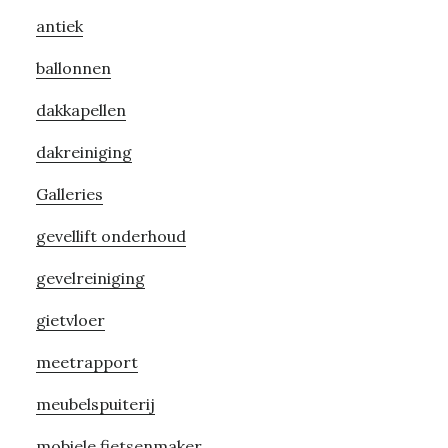
Primary
antiek
Sidebar
ballonnen
dakkapellen
dakreiniging
Galleries
gevellift onderhoud
gevelreiniging
gietvloer
meetrapport
meubelspuiterij
mobiele fietsenmaker