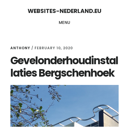
Skip
Skip
WEBSITES-NEDERLAND.EU
to
to
MENU
content
primary
sidebar
ANTHONY
/
FEBRUARY 10, 2020
Gevelonderhoudinstal
laties Bergschenhoek