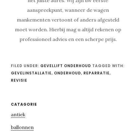
het juiste adres. Wij zijn uw eerste
aanspreekpunt, wanneer de wagen
mankementen vertoont of anders afgesteld
moet worden. Hierbij mag u altijd rekenen op
professioneel advies en een scherpe prijs.
FILED UNDER:
GEVELLIFT ONDERHOUD
TAGGED WITH:
GEVELINSTALLATIE
,
ONDERHOUD
,
REPARRATIE
,
REVISIE
Primary
CATAGORIE
antiek
Sidebar
ballonnen