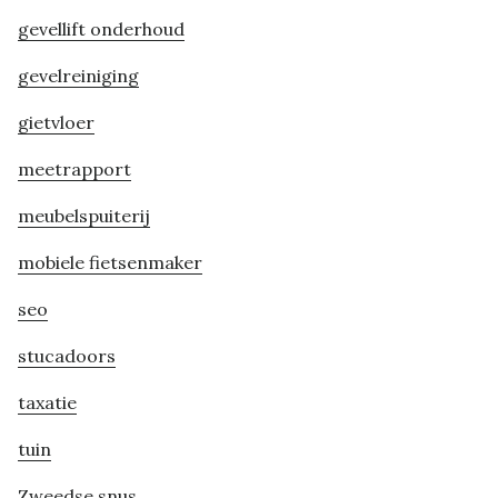
gevellift onderhoud
gevelreiniging
gietvloer
meetrapport
meubelspuiterij
mobiele fietsenmaker
seo
stucadoors
taxatie
tuin
Zweedse snus