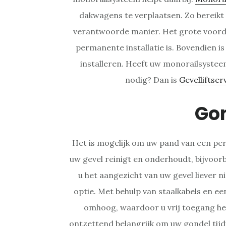
dakwagens te verplaatsen. Zo bereikt 
verantwoorde manier. Het grote voorde
permanente installatie is. Bovendien is 
installeren. Heeft uw monorailsystee
nodig? Dan is
Gevelliftser
Go
Het is mogelijk om uw pand van een per
uw gevel reinigt en onderhoudt, bijvoo
u het aangezicht van uw gevel liever n
optie. Met behulp van staalkabels en e
omhoog, waardoor u vrij toegang heef
ontzettend belangrijk om uw gondel tijd