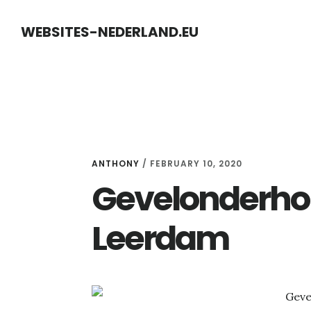
Skip
Skip
WEBSITES-NEDERLAND.EU
to
to
content
primary
sidebar
ANTHONY
/
FEBRUARY 10, 2020
Gevelonderhou
Leerdam