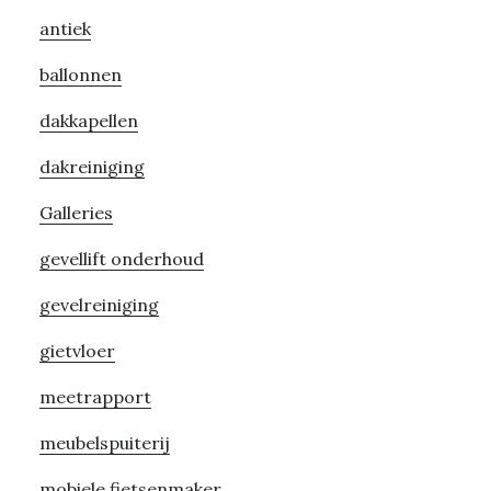
Primary
antiek
Sidebar
ballonnen
dakkapellen
dakreiniging
Galleries
gevellift onderhoud
gevelreiniging
gietvloer
meetrapport
meubelspuiterij
mobiele fietsenmaker