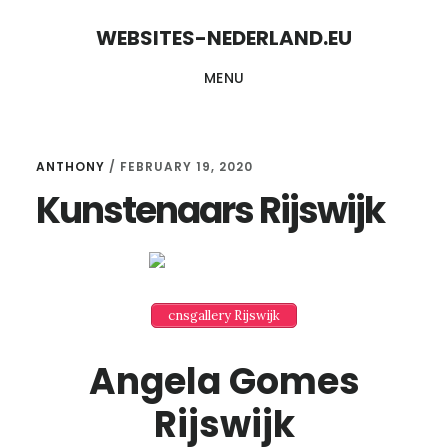
Skip
Skip
WEBSITES-NEDERLAND.EU
to
to
MENU
content
primary
sidebar
ANTHONY
/
FEBRUARY 19, 2020
Kunstenaars Rijswijk
cnsgallery Rijswijk
Angela Gomes
Rijswijk