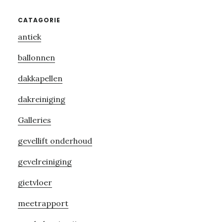
Primary
CATAGORIE
antiek
Sidebar
ballonnen
dakkapellen
dakreiniging
Galleries
gevellift onderhoud
gevelreiniging
gietvloer
meetrapport