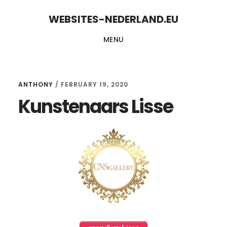
Skip
Skip
WEBSITES-NEDERLAND.EU
to
to
MENU
content
primary
sidebar
ANTHONY
/
FEBRUARY 19, 2020
Kunstenaars Lisse