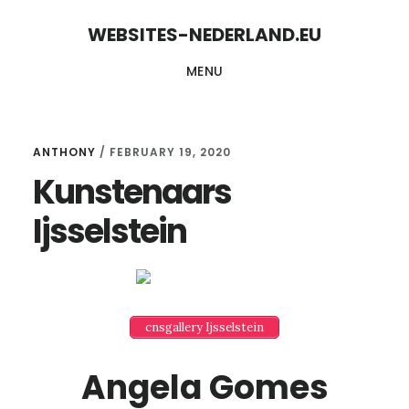
Skip
Skip
WEBSITES-NEDERLAND.EU
to
to
MENU
content
primary
sidebar
ANTHONY
/
FEBRUARY 19, 2020
Kunstenaars
Ijsselstein
cnsgallery Ijsselstein
Angela Gomes