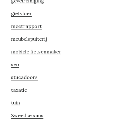
gevelreiniging
gietvloer
meetrapport
meubelspuiterij
mobiele fietsenmaker
seo
stucadoors
taxatie
tuin
Zweedse snus