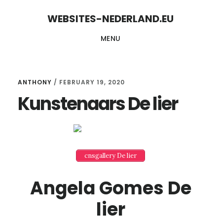
Skip
Skip
WEBSITES-NEDERLAND.EU
to
to
MENU
content
primary
sidebar
ANTHONY
/
FEBRUARY 19, 2020
Kunstenaars De lier
cnsgallery De lier
Angela Gomes De
lier