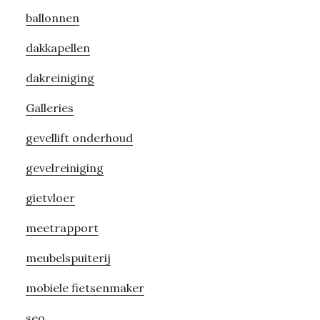
ballonnen
dakkapellen
dakreiniging
Galleries
gevellift onderhoud
gevelreiniging
gietvloer
meetrapport
meubelspuiterij
mobiele fietsenmaker
seo