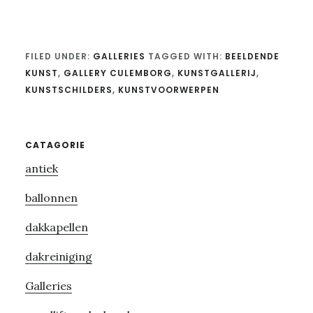
FILED UNDER:
GALLERIES
TAGGED WITH:
BEELDENDE
KUNST
,
GALLERY CULEMBORG
,
KUNSTGALLERIJ
,
KUNSTSCHILDERS
,
KUNSTVOORWERPEN
Primary
CATAGORIE
antiek
Sidebar
ballonnen
dakkapellen
dakreiniging
Galleries