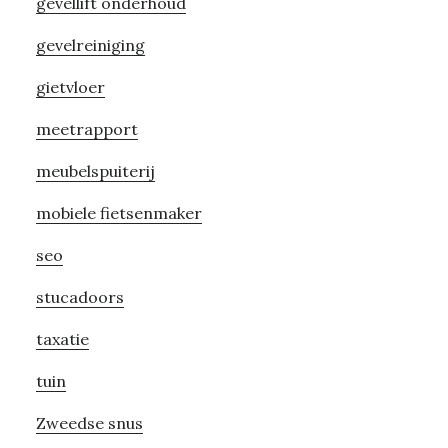
gevellift onderhoud
gevelreiniging
gietvloer
meetrapport
meubelspuiterij
mobiele fietsenmaker
seo
stucadoors
taxatie
tuin
Zweedse snus