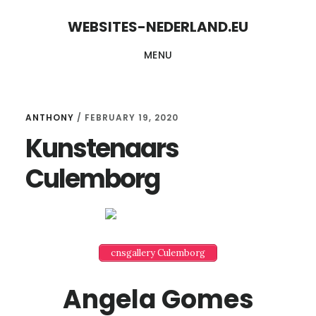
Skip
Skip
WEBSITES-NEDERLAND.EU
to
to
MENU
content
primary
sidebar
ANTHONY
/
FEBRUARY 19, 2020
Kunstenaars
Culemborg
cnsgallery Culemborg
Angela Gomes