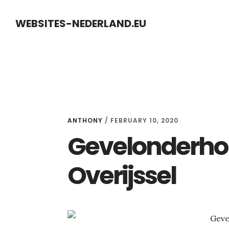
Skip
Skip
WEBSITES-NEDERLAND.EU
to
to
content
primary
sidebar
ANTHONY
/
FEBRUARY 10, 2020
Gevelonderhou
Overijssel