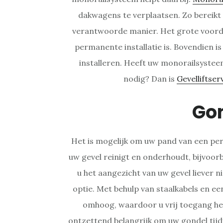
dakwagens te verplaatsen. Zo bereikt 
verantwoorde manier. Het grote voorde
permanente installatie is. Bovendien is 
installeren. Heeft uw monorailsystee
nodig? Dan is
Gevelliftser
Go
Het is mogelijk om uw pand van een per
uw gevel reinigt en onderhoudt, bijvoo
u het aangezicht van uw gevel liever n
optie. Met behulp van staalkabels en e
omhoog, waardoor u vrij toegang heef
ontzettend belangrijk om uw gondel tijd