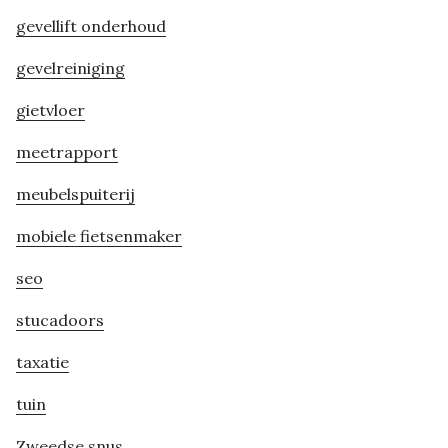
gevellift onderhoud
gevelreiniging
gietvloer
meetrapport
meubelspuiterij
mobiele fietsenmaker
seo
stucadoors
taxatie
tuin
Zweedse snus