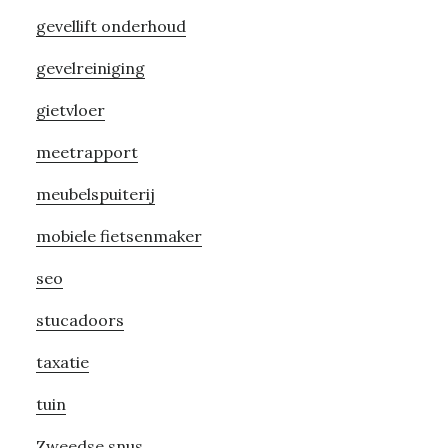
gevellift onderhoud
gevelreiniging
gietvloer
meetrapport
meubelspuiterij
mobiele fietsenmaker
seo
stucadoors
taxatie
tuin
Zweedse snus