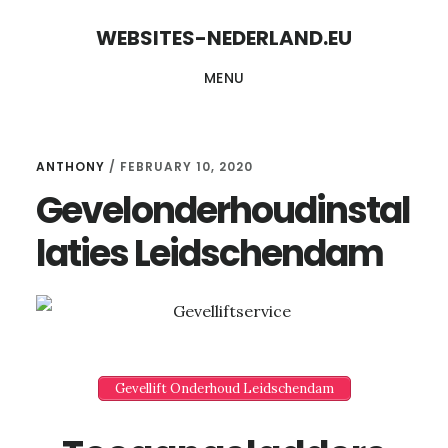
Skip
Skip
WEBSITES-NEDERLAND.EU
to
to
MENU
content
primary
sidebar
ANTHONY
/
FEBRUARY 10, 2020
Gevelonderhoudinstal
laties Leidschendam
Gevellift Onderhoud Leidschendam