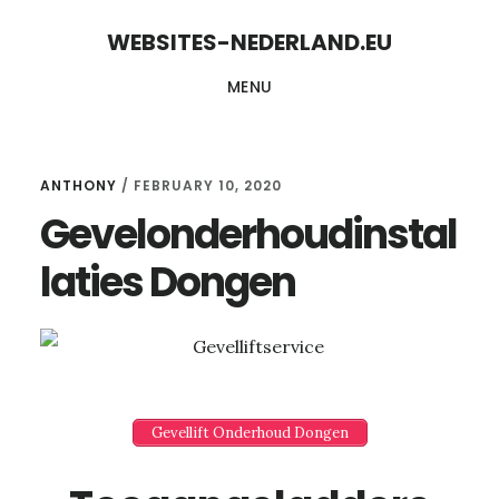
Skip
Skip
WEBSITES-NEDERLAND.EU
to
to
MENU
content
primary
sidebar
ANTHONY
/
FEBRUARY 10, 2020
Gevelonderhoudinstal
laties Dongen
Gevellift Onderhoud Dongen