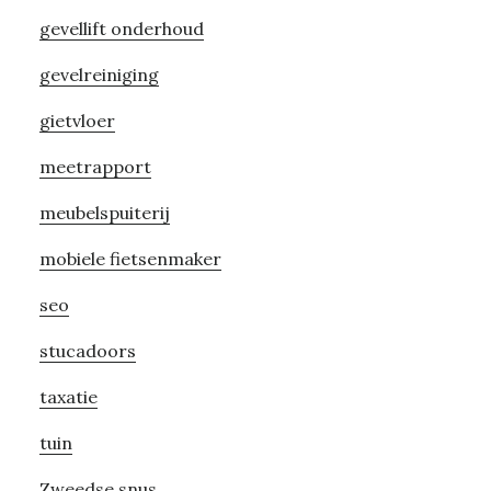
gevellift onderhoud
gevelreiniging
gietvloer
meetrapport
meubelspuiterij
mobiele fietsenmaker
seo
stucadoors
taxatie
tuin
Zweedse snus