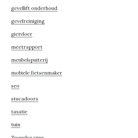
gevellift onderhoud
gevelreiniging
gietvloer
meetrapport
meubelspuiterij
mobiele fietsenmaker
seo
stucadoors
taxatie
tuin
Zweedse snus