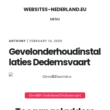
Skip
Skip
WEBSITES-NEDERLAND.EU
to
to
MENU
content
primary
sidebar
ANTHONY
/
FEBRUARY 10, 2020
Gevelonderhoudinstal
laties Dedemsvaart
Gevellift Onderhoud Dedemsvaart