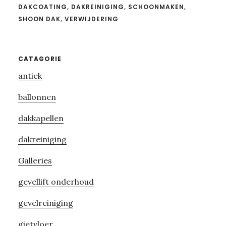
DAKCOATING
,
DAKREINIGING
,
SCHOONMAKEN
,
SHOON DAK
,
VERWIJDERING
Primary
CATAGORIE
antiek
Sidebar
ballonnen
dakkapellen
dakreiniging
Galleries
gevellift onderhoud
gevelreiniging
gietvloer