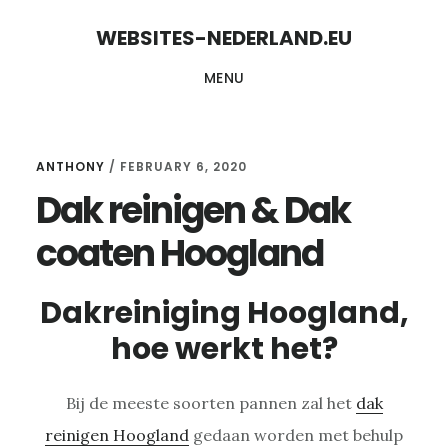
Skip
Skip
WEBSITES-NEDERLAND.EU
to
to
MENU
content
primary
sidebar
ANTHONY
/
FEBRUARY 6, 2020
Dak reinigen & Dak
coaten Hoogland
Dakreiniging Hoogland,
hoe werkt het?
Bij de meeste soorten pannen zal het
dak
reinigen Hoogland
gedaan worden met behulp