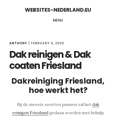
Skip
Skip
WEBSITES-NEDERLAND.EU
to
to
MENU
content
primary
sidebar
ANTHONY
/
FEBRUARY 6, 2020
Dak reinigen & Dak
coaten Friesland
Dakreiniging Friesland,
hoe werkt het?
Bij de meeste soorten pannen zal het
dak
reinigen Friesland
gedaan worden met behulp