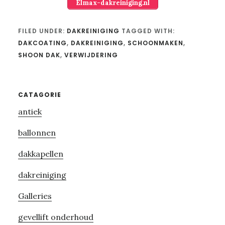
Elmax-dakreiniging.nl
FILED UNDER:
DAKREINIGING
TAGGED WITH:
DAKCOATING
,
DAKREINIGING
,
SCHOONMAKEN
,
SHOON DAK
,
VERWIJDERING
Primary
CATAGORIE
antiek
Sidebar
ballonnen
dakkapellen
dakreiniging
Galleries
gevellift onderhoud